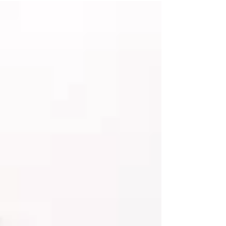
mois d'août offre une denrée rare : du temps
de réflexion disponible. Découvrez pourquoi
délocaliser vos sessions de brainstorming est
le meilleur investissement pour votre rentrée.