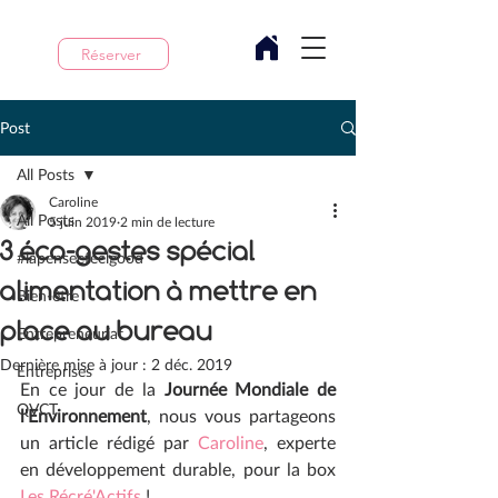
Réserver
Post
All Posts
Caroline
All Posts
5 juin 2019
2 min de lecture
3 éco-gestes spécial
#lapenseefeelgood
alimentation à mettre en
Bien-être
place au bureau
Entrepreneuriat
Dernière mise à jour :
2 déc. 2019
Entreprises
En ce jour de la 
Journée Mondiale de 
QVCT
l'Environnement
, nous vous partageons 
un article rédigé par 
Caroline
, experte 
en développement durable, pour la box 
Les Récré'Actifs
 !