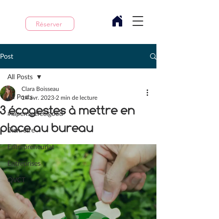
Réserver
Post
All Posts
Clara Boisseau
All Posts
14 avr. 2023
2 min de lecture
3 écogestes à mettre en
#lapenseefeelgood
place au bureau
Bien-être
Entrepreneuriat
Entreprises
QVCT