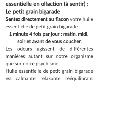
essentielle en olfaction (à sentir) : 
Le petit grain bigarade
Sentez directement au flacon
 votre huile 
essentielle de petit grain bigarade. 
1 minute 4 fois par jour : matin, midi, 
soir et avant de vous coucher.
Les odeurs agissent de différentes 
manières autant sur notre organisme 
que sur notre psychisme.
Huile essentielle de petit grain bigarade 
est calmante, relaxante, rééquilibrant 
nerveux et elle favorise le sommeil ! Que 
demander de plus.
Elle n’a pas de contre-indication, hormis 
le fait de ne pas s’exposer au soleil car 
elle est photosensibilisante.
Elle peut être utilisée chez les femmes 
enceintes de plus de 3 mois en la diluant 
dans une huile végétale et chez les 