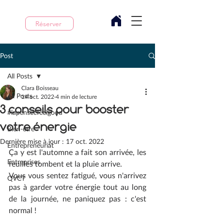
Réserver
Post
All Posts
Clara Boisseau
All Posts
14 oct. 2022
4 min de lecture
3 conseils pour booster
#lapenseefeelgood
votre énergie
Bien-être
Dernière mise à jour :
17 oct. 2022
Entrepreneuriat
Ça y est l'automne a fait son arrivée, les 
Entreprises
feuilles tombent et la pluie arrive.
Vous vous sentez fatigué, vous n'arrivez 
QVCT
pas à garder votre énergie tout au long 
de la journée, ne paniquez pas : c'est 
normal ! 