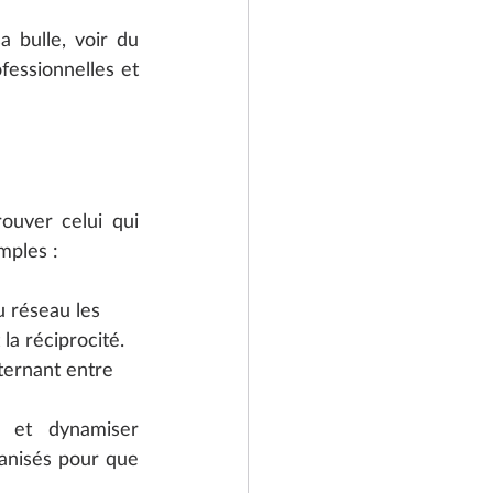
 bulle, voir du 
essionnelles et 
uver celui qui 
mples :
u réseau les 
la réciprocité. 
ternant entre 
 et dynamiser 
anisés pour que 