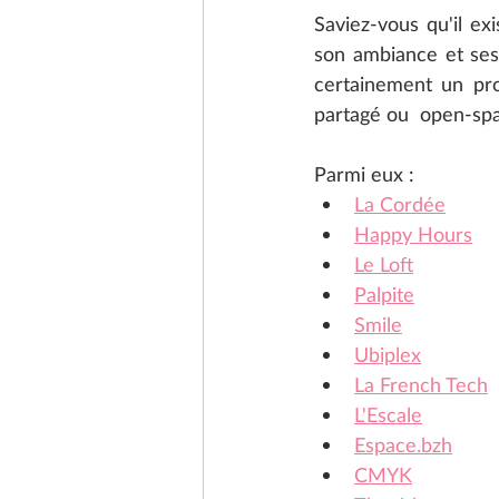
Saviez-vous qu'il e
son ambiance et ses 
certainement un pro
partagé ou  open-spac
Parmi eux :
La Cordée
Happy Hours
Le Loft
Palpite
Smile
Ubiplex
La French Tech
L'Escale
Espace.bzh
CMYK