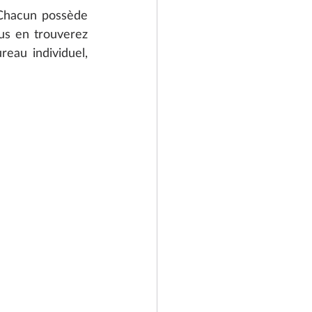
Chacun possède 
us en trouverez 
au individuel, 