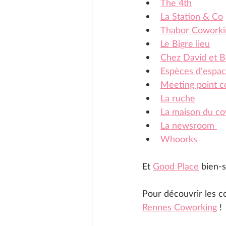
The 4th
La Station & Co
Thabor Coworki
Le Bigre lieu
Chez David et 
Espèces d'espa
Meeting point c
La ruche
La maison du co
La newsroom 
Whoorks 
Et 
Good Place
 bien-s
Pour découvrir les co
Rennes Coworking
 !