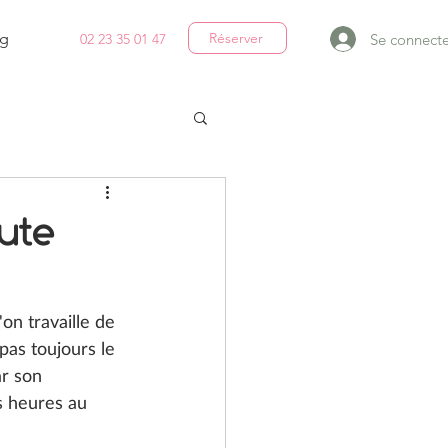
g
Réserver
Se connecte
02 23 35 01 47
aute
on travaille de 
pas toujours le 
ar son 
s heures au 