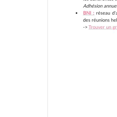
Adhésion annuel
BNI :
 réseau d'a
des réunions he
-> 
Trouver un g