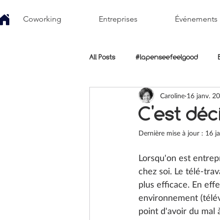
Coworking
Entreprises
Événements
All Posts
#lapenseefeelgood
Caroline
16 janv. 2
C'est déc
Dernière mise à jour :
16 j
Lorsqu'on est entrepr
chez soi. Le télé-tra
plus efficace. En effe
environnement (télév
point d'avoir du mal 