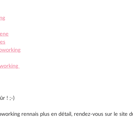
ng
Bene
ces
oworking
working 
ûr ! ;-)
working rennais plus en détail, rendez-vous sur le site du