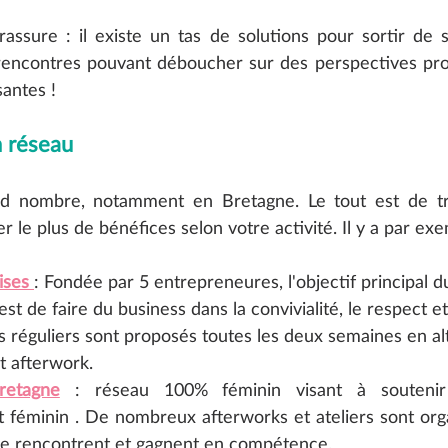
assure : il existe un tas de solutions pour sortir de sa
rencontres pouvant déboucher sur des perspectives prof
santes !
n réseau
nd nombre, notamment en Bretagne. Le tout est de tro
r le plus de bénéfices selon votre activité. Il y a par exe
ises 
: Fondée par 5 entrepreneures, l'objectif principal d
est de faire du business dans la convivialité, le respect et 
 réguliers sont proposés toutes les deux semaines en al
petit-déjeuner et afterwork.	
etagne
 : réseau 100% féminin visant à soutenir
t féminin . De nombreux afterworks et ateliers sont org
se rencontrent et gagnent en compétence.