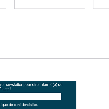
Coworking écoresponsable :
La r
comment conjuguer
l'inc
transition écologique et
frai
Wellworking ?
e newsletter pour être informé(e) de
Place !
tique de confidentialité.