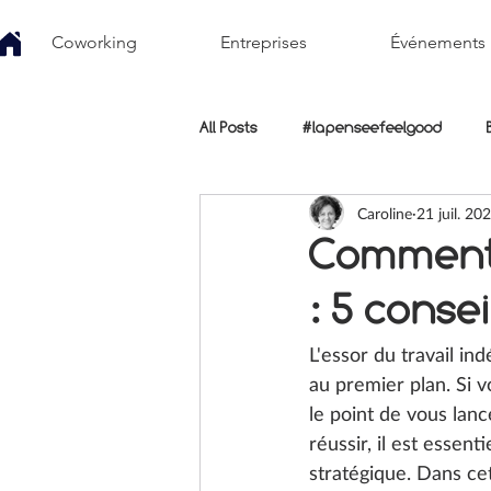
Coworking
Entreprises
Événements
All Posts
#lapenseefeelgood
Caroline
21 juil. 20
Comment 
: 5 conse
L'essor du travail i
au premier plan. Si 
le point de vous lan
réussir, il est essen
stratégique. Dans cet