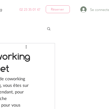
g
Réserver
Se connecte
02 23 35 01 47
working
jet
 de coworking 
, vous êtes sur 
endant, pour 
oche 
s pour vous 