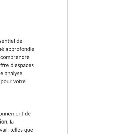
sentiel de 
hé approfondie 
t comprendre 
ffre d'espaces 
te analyse 
 pour votre 
ironnement de 
tion
, la 
ail, telles que 