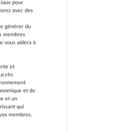
ciaux pour 
borez avec des 
de générer du 
os membres 
ée vous aidera à 
nte et 
uccès. 
ironnement 
onomique et de 
e et un 
issant qui 
e vos membres.