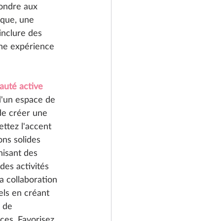
pondre aux 
ique, une 
inclure des 
ne expérience 
uté active 
 d'un espace de 
 de créer une 
tez l'accent 
ons solides 
isant des 
des activités 
a collaboration 
els en créant 
 de 
ces. Favorisez 