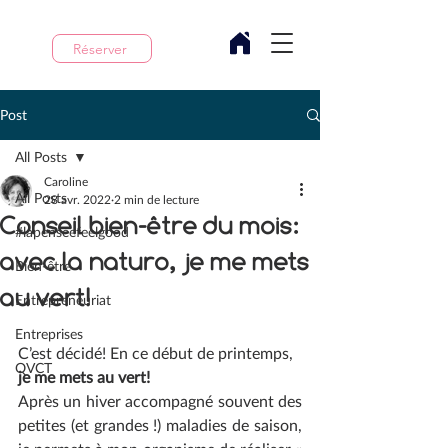
Réserver
Post
All Posts
Caroline
All Posts
28 avr. 2022
2 min de lecture
Conseil bien-être du mois:
#lapenseefeelgood
avec la naturo, je me mets
Bien-être
au vert!
Entrepreneuriat
Entreprises
C’est décidé! En ce début de printemps, 
QVCT
je me mets au vert!
Après un hiver accompagné souvent des 
petites (et grandes !) maladies de saison, 