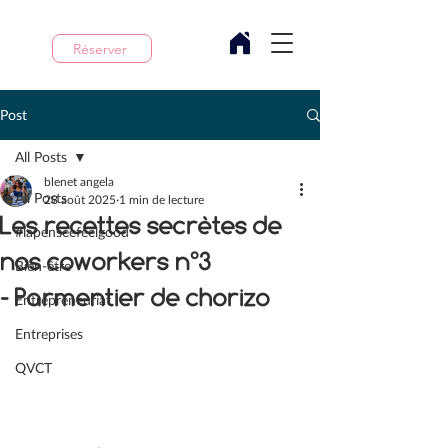
Réserver
Post
All Posts
blenet angela
All Posts
28 août 2025
1 min de lecture
Les recettes secrètes de
#lapenseefeelgood
nos coworkers n°3
Bien-être
- Parmentier de chorizo
Entrepreneuriat
Entreprises
QVCT