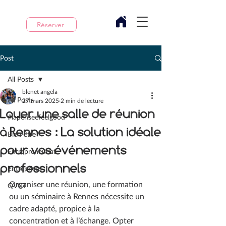
Réserver
Post
All Posts
blenet angela
All Posts
27 mars 2025
2 min de lecture
Louer une salle de réunion
#lapenseefeelgood
à Rennes : La solution idéale
Bien-être
pour vos événements
Entrepreneuriat
professionnels
Entreprises
Organiser une réunion, une formation 
QVCT
ou un séminaire à Rennes nécessite un 
cadre adapté, propice à la 
concentration et à l’échange. Opter 