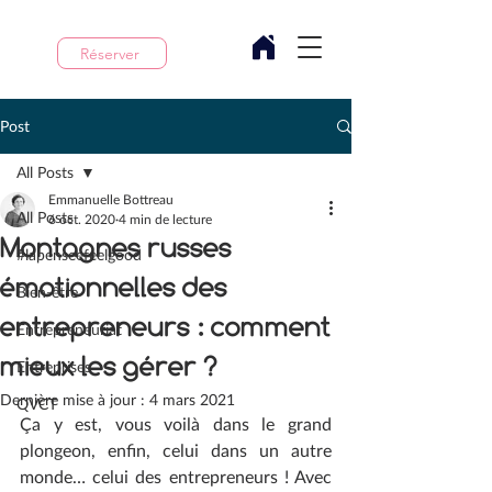
Réserver
Post
All Posts
Emmanuelle Bottreau
All Posts
6 oct. 2020
4 min de lecture
Montagnes russes
#lapenseefeelgood
émotionnelles des
Bien-être
entrepreneurs : comment
Entrepreneuriat
mieux les gérer ?
Entreprises
Dernière mise à jour :
4 mars 2021
QVCT
Ça y est, vous voilà dans le grand 
plongeon, enfin, celui dans un autre 
monde… celui des entrepreneurs ! Avec 