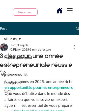
Réserver
Post
All Posts
blenet angela
All Posts
23 janv. 2025
3 min de lecture
3 clés pour une année
#lapenseefeelgood
entrepreneuriale réussie
Bien-être
🚀
Entrepreneuriat
Nous sommes en 2025, une année riche 
Entreprises
en opportunités pour les entrepreneurs
. 
QVCT
Que vous débutiez dans le monde des 
affaires ou que vous soyez un expert 
aguerri, il est essentiel de vous préparer 