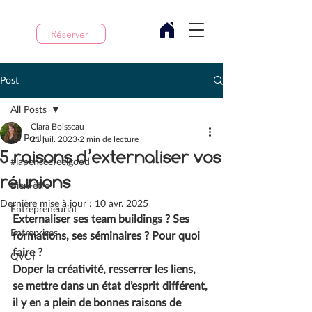
Réserver
Post
All Posts
Clara Boisseau
All Posts
21 juil. 2023
2 min de lecture
5 raisons d’externaliser vos
#lapenseefeelgood
réunions
Bien-être
Dernière mise à jour :
10 avr. 2025
Entrepreneuriat
Externaliser ses team buildings ? Ses 
Entreprises
formations, ses séminaires ? Pour quoi 
faire ?
QVCT
Doper la créativité, resserrer les liens, 
se mettre dans un état d’esprit différent, 
il y en a plein de bonnes raisons de 