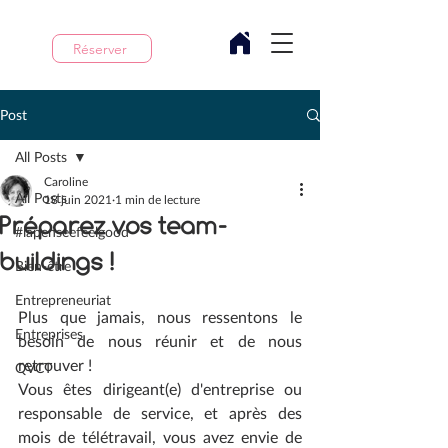
Réserver
Post
All Posts
Caroline
All Posts
18 juin 2021
1 min de lecture
Préparez vos team-
#lapenseefeelgood
buildings !
Bien-être
Entrepreneuriat
Plus que jamais, nous ressentons le 
Entreprises
besoin de nous réunir et de nous 
retrouver !
QVCT
Vous êtes dirigeant(e) d'entreprise ou 
responsable de service, et après des 
mois de télétravail, vous avez envie de 