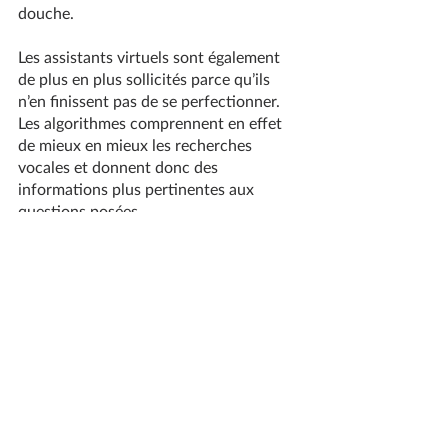
douche.
Les assistants virtuels sont également 
de plus en plus sollicités parce qu’ils 
n’en finissent pas de se perfectionner. 
Les algorithmes comprennent en effet 
de mieux en mieux les recherches 
vocales et donnent donc des 
informations plus pertinentes aux 
questions posées.
Alors concrètement, la recherche 
vocale, ça marche comment ?
Une fois la question posée, l’assistant 
propose une seule et unique réponse : 
celle qui apparaît en position 0 dans les 
résultats de recherche. Et c’est tout.
Autrement dit : tous les autres résultats 