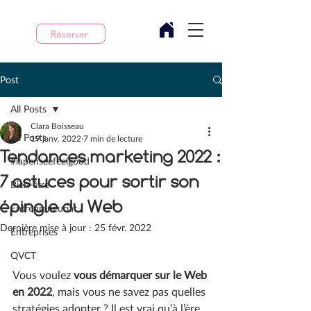
Réserver
Post
All Posts
Clara Boisseau
All Posts
19 janv. 2022
7 min de lecture
Tendances marketing 2022 :
#lapenseefeelgood
7 astuces pour sortir son
Bien-être
épingle du Web
Entrepreneuriat
Dernière mise à jour :
25 févr. 2022
Entreprises
QVCT
Vous voulez 
vous démarquer sur le Web 
en 2022
, mais vous ne savez pas quelles 
stratégies adopter ? Il est vrai qu’à l’ère 