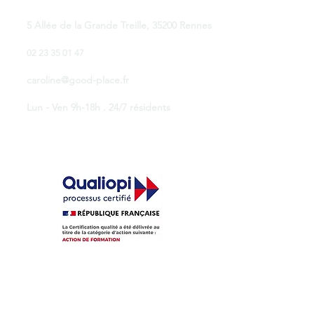
5 Allée de la Grande Treille, 35200 Rennes
02 23 35 01 47
caroline@good-place.fr
Lun - Ven 9h-18h . 24/7 résidents