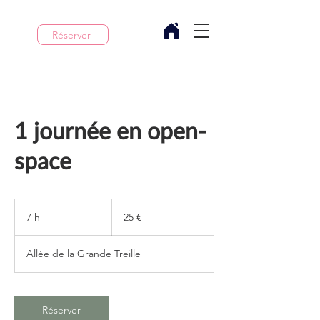
Réserver
1 journée en open-
space
25
euros
7 h
7
25 €
h
Allée de la Grande Treille
Réserver