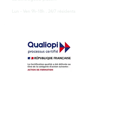
Lun - Ven 9h-18h . 24/7 résidents