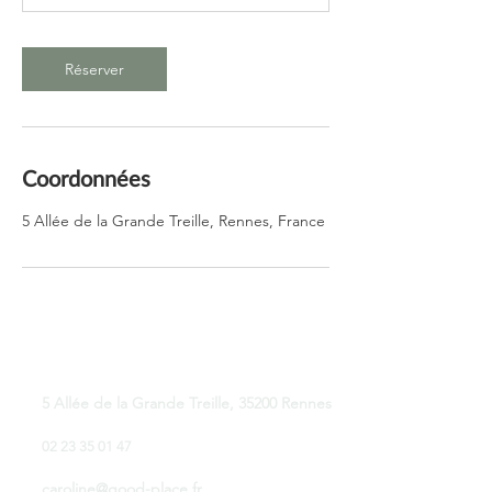
Réserver
Coordonnées
5 Allée de la Grande Treille, Rennes, France
Good Place Coworking
5 Allée de la Grande Treille, 35200 Rennes
02 23 35 01 47
caroline@good-place.fr