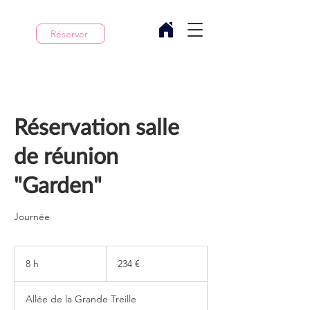
Réserver
Réservation salle
de réunion
"Garden"
Journée
234
euros
8 h
8
234 €
h
Allée de la Grande Treille