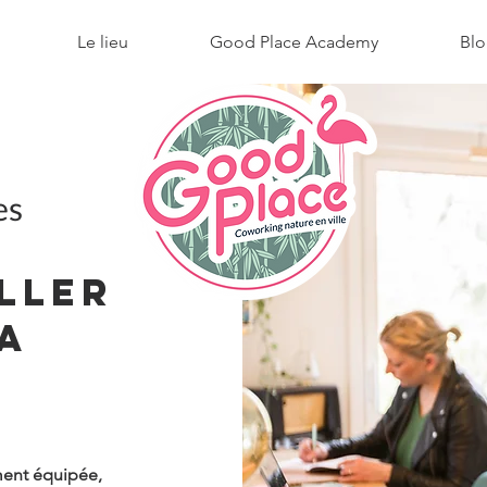
Le lieu
Good Place Academy
Blo
es
LLER
a
ment équipée,