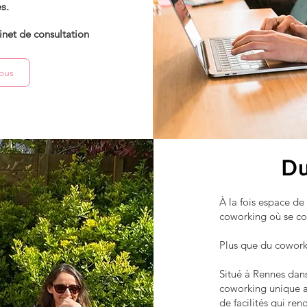
s.
inet de consultation
ous
Du
À la fois espace de
coworking où se con
Plus que du cowork
Situé à Rennes dans
coworking unique al
de facilités qui ren