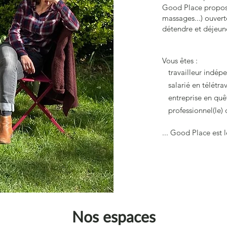
Good Place propose 
massages...) ouverte
détendre et déjeune
Vous êtes :
travailleur indép
salarié en télétrav
entreprise en quêt
professionnel(le) d
... Good Place est 
Nos espaces