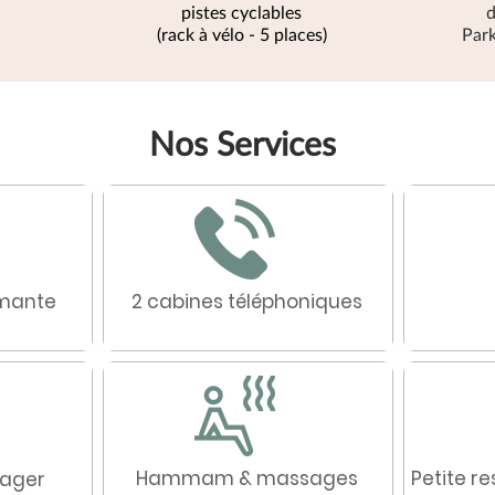
pistes cyclables
d
(rack à vélo - 5 places)
Park
Nos Services
imante
2 cabines téléphoniques
Hammam & massages
Petite r
tager