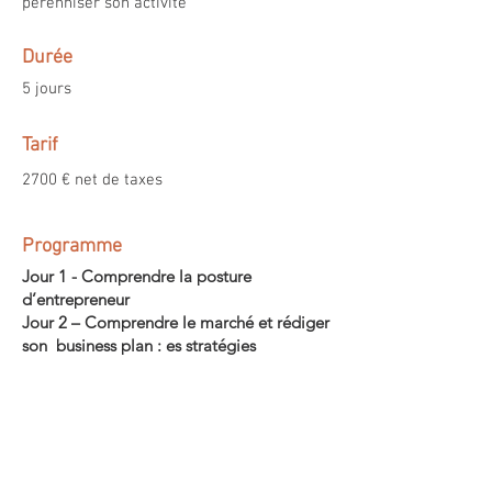
pérenniser son activité
Durée
5 jours
Tarif
2700 € net de taxes
Programme
Jour 1 - Comprendre la posture
d’entrepreneur
Jour 2 – Comprendre le marché et rédiger
son business plan :
es stratégies
juridiques, fiscale et sociale
Jour 3 – Bâtir une stratégie commerciale
solide et communiquer de manière
efficace
Jour 4 – Définir la rentabilité de son
projet