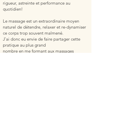
rigueur, astreinte et performance au
quotidien!
Le massage est un extraordinaire moyen
naturel de détendre, relaxer et re-dynamiser
ce corps trop souvent malmené.​
J’ai donc eu envie de faire partager cette
pratique au plus grand
nombre en me formant aux massages
relaxant, ayurvédique et énergétique chinois
pour lesquels j’ai obtenu les certificats de
praticienne en massage bien-être.
Ce double parcours m'apporte une vision
globale de la prise en charge de vos besoins
pour soulager, réequilibrer, revitaliser et
relaxer votre corps.
Ma pratique vise également à soulager les
tensions des danseurs et des sportifs.