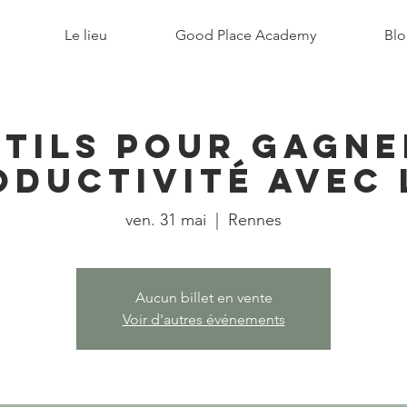
Le lieu
Good Place Academy
Blo
utils pour gagne
oductivité avec l
ven. 31 mai
  |  
Rennes
Aucun billet en vente
Voir d'autres événements