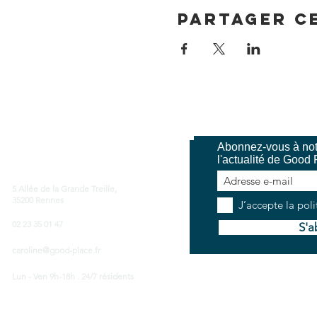
Partager c
Abonnez-vous à notr
ood Place Coworking
l'actualité de Good 
5 Allée de la Grande Treille,
35200 Rennes
J’accepte la poli
02 23 35 01 47
S'a
caroline@good-place.fr
Lun - Ven 9h-18h . 24/7 résidents
CG