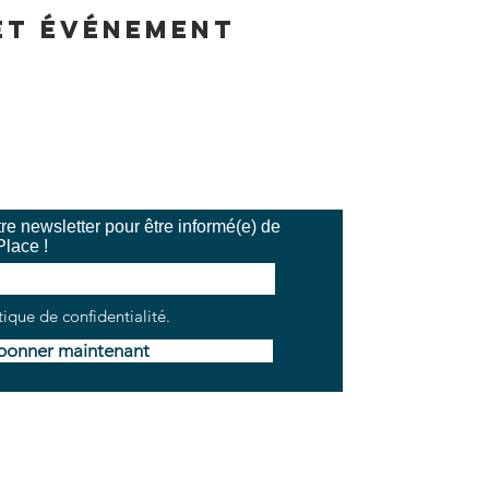
et événement
e newsletter pour être informé(e) de
Place !
tique de confidentialité.
bonner maintenant
V
Mentions légales