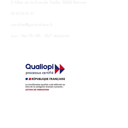
5 Allée de la Grande Treille, 35200 Rennes
02 23 35 01 47
caroline@good-place.fr
Lun - Ven 9h-18h . 24/7 résidents