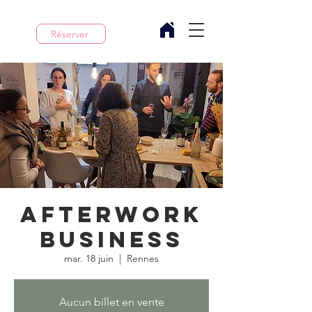
Réserver
Afterwork
business
mar. 18 juin
  |  
Rennes
Aucun billet en vente