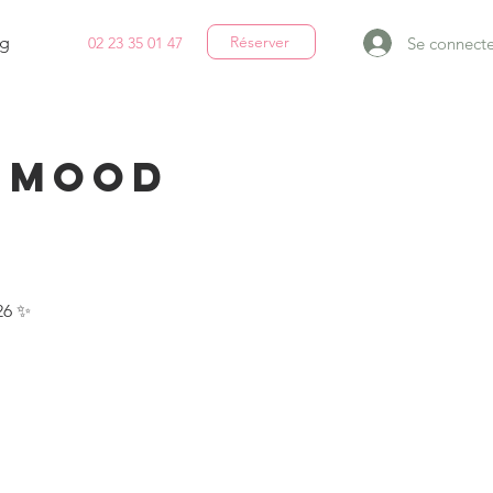
g
Réserver
Se connecte
02 23 35 01 47
t Mood
26 ✨