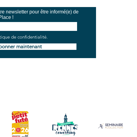
e newsletter pour être informé(e) de
Place !
tique de confidentialité.
bonner maintenant
V
Mentions légales