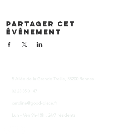
Partager cet
événement
Good Place Coworking
5 Allée de la Grande Treille, 35200 Rennes
02 23 35 01 47
caroline@good-place.fr
Lun - Ven 9h-18h . 24/7 résidents