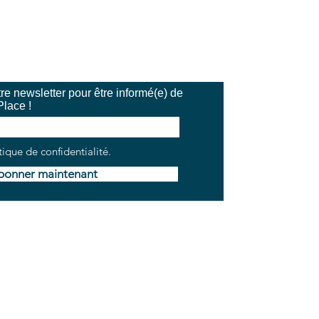
e newsletter pour être informé(e) de
Place !
tique de confidentialité.
bonner maintenant
V
Mentions légales