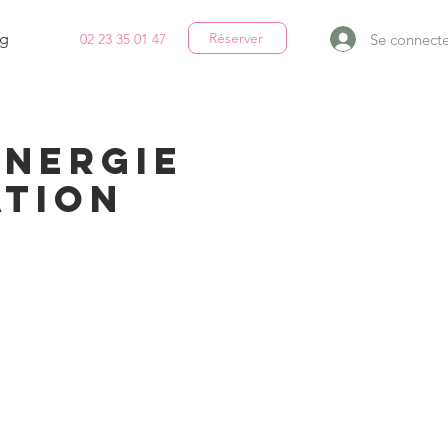
g
Réserver
Se connecte
02 23 35 01 47
énergie
ation