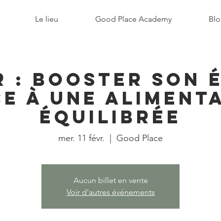
Le lieu
Good Place Academy
Blo
r : Booster son 
e à une aliment
équilibrée
mer. 11 févr.
  |  
Good Place
Aucun billet en vente
Voir d'autres événements