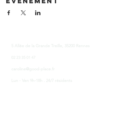
événement
Good Place Coworking
5 Allée de la Grande Treille, 35200 Rennes
02 23 35 01 47
caroline@good-place.fr
Lun - Ven 9h-18h . 24/7 résidents