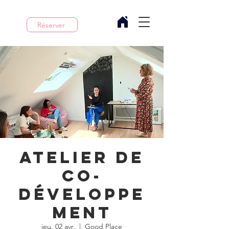
Réserver
Atelier de
co-
développe
ment
jeu. 02 avr.
  |  
Good Place