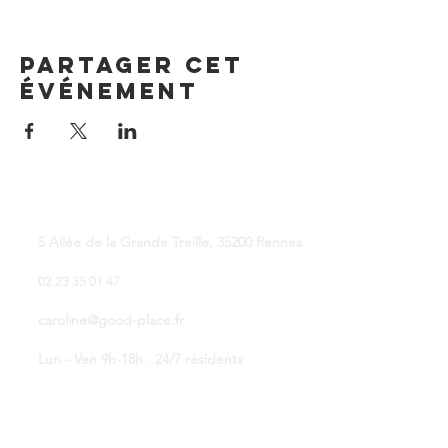
Partager cet
événement
Good Place Coworking
5 Allée de la Grande Treille, 35200 Rennes
02 23 35 01 47
caroline@good-place.fr
Lun - Ven 9h-18h . 24/7 résidents