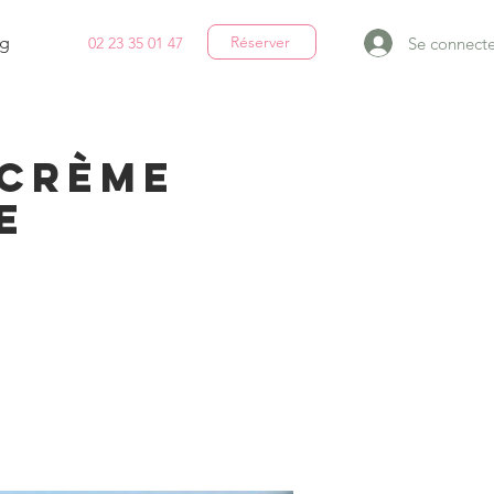
g
Réserver
Se connecte
02 23 35 01 47
 Crème
e