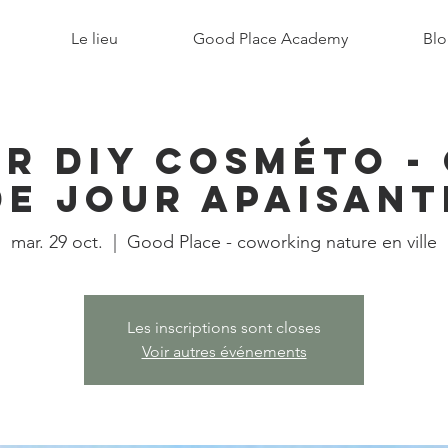
Le lieu
Good Place Academy
Blo
er DIY cosméto -
de jour apaisant
mar. 29 oct.
  |  
Good Place - coworking nature en ville
Les inscriptions sont closes
Voir autres événements