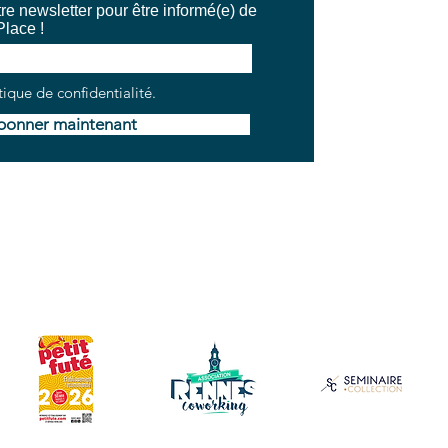
e newsletter pour être informé(e) de
Place !
tique de confidentialité.
bonner maintenant
V
Mentions légales