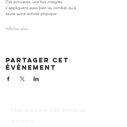
Ces principes, une fois intégrés, 
s’appliquent aussi bien au combat qu’à 
toute autre activité physique.
Afficher plus
Partager cet
événement
Good Place Coworking
5 Allée de la Grande Treille, 35200 Rennes
02 23 35 01 47