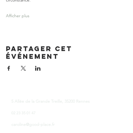
circonstance.
Afficher plus
Partager cet
événement
Good Place Coworking
5 Allée de la Grande Treille, 35200 Rennes
02 23 35 01 47
caroline@good-place.fr