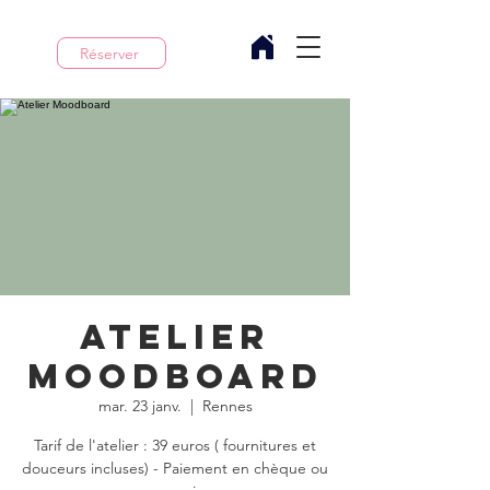
Réserver
Atelier
Moodboard
mar. 23 janv.
  |  
Rennes
Tarif de l'atelier : 39 euros ( fournitures et
douceurs incluses) - Paiement en chèque ou