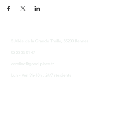
Good Place Coworking
5 Allée de la Grande Treille, 35200 Rennes
02 23 35 01 47
caroline@good-place.fr
Lun - Ven 9h-18h . 24/7 résidents