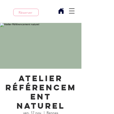
Réserver
Atelier
Référencem
ent
naturel
ven. 17 nov.
  |  
Rennes