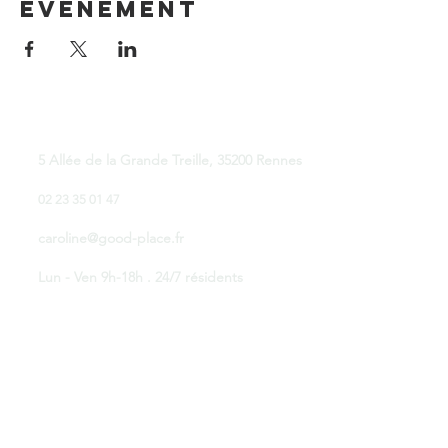
événement
Good Place Coworking
5 Allée de la Grande Treille, 35200 Rennes
02 23 35 01 47
caroline@good-place.fr
Lun - Ven 9h-18h . 24/7 résidents