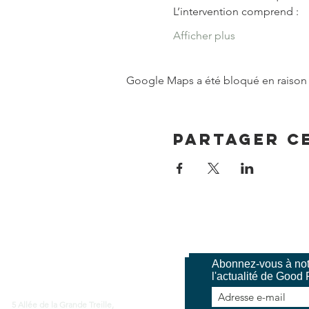
L’intervention comprend :
Afficher plus
Google Maps a été bloqué en raison 
Partager c
Abonnez-vous à notr
ood Place Coworking
l'actualité de Good 
5 Allée de la Grande Treille,