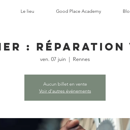
Le lieu
Good Place Academy
Blo
ier : Réparation
ven. 07 juin
  |  
Rennes
Aucun billet en vente
Voir d'autres événements