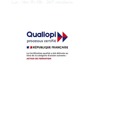
Lun - Ven 9h-18h . 24/7 résidents