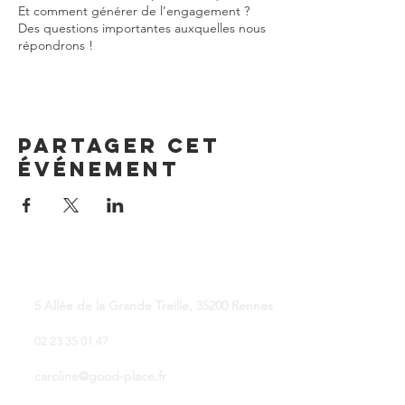
Et comment générer de l’engagement ?
Des questions importantes auxquelles nous
répondrons !
Partager cet
événement
Good Place Coworking
5 Allée de la Grande Treille, 35200 Rennes
02 23 35 01 47
caroline@good-place.fr