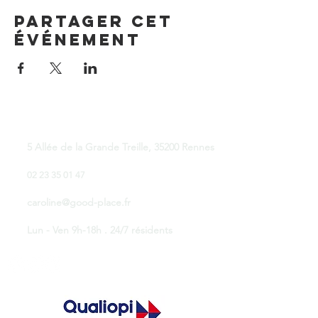
Partager cet
événement
Good Place Coworking
5 Allée de la Grande Treille, 35200 Rennes
02 23 35 01 47
caroline@good-place.fr
Lun - Ven 9h-18h . 24/7 résidents