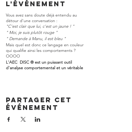
l'événement
Vous avez sans doute déjà entendu au
détour d'une conversation :
"C'est clair que lui, c'est un jaune ! "
" Moi, je suis plutôt rouge "
" Demande à Manu, il est bleu "
Mais quel est donc ce langage en couleur
qui qualifie ainsi les comportements ?
OOOO
L'AEC DISC ® est un puissant outil
d'analyse comportemental et un véritable
levier de développement des compétences
relationnelles !
OOOO
Très plébiscité dans le monde
professionnel, il est proposé ici à toutes
Partager cet
personnes souhaitant :
événement
⭐️ Mieux se connaitre et découvrir son profil
personnel complet ( Passage du
questionnaire - 25 à 35 pages vous
concernant )
⭐️ Repérer et comprendre les modes