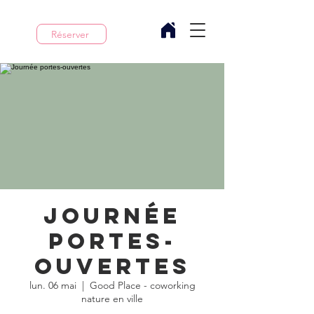
Réserver
Journée
portes-
ouvertes
lun. 06 mai
  |  
Good Place - coworking
nature en ville