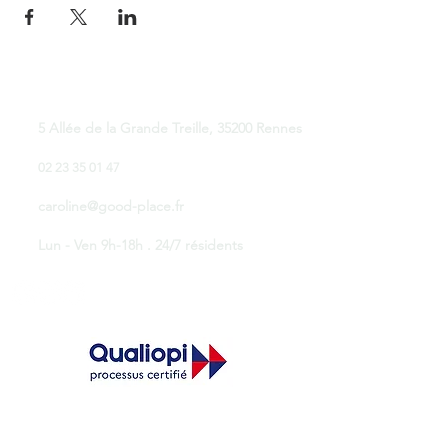
Good Place Coworking
5 Allée de la Grande Treille, 35200 Rennes
02 23 35 01 47
caroline@good-place.fr
Lun - Ven 9h-18h . 24/7 résidents