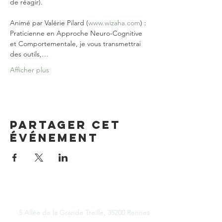
de réagir).

Animé par Valérie Pilard (
www.wizaha.com
) :

Praticienne en Approche Neuro-Cognitive 
et Comportementale, je vous transmettrai 
des outils,…
Afficher plus
Partager cet
événement
Good Place Coworking
5 Allée de la Grande Treille, 35200 Rennes