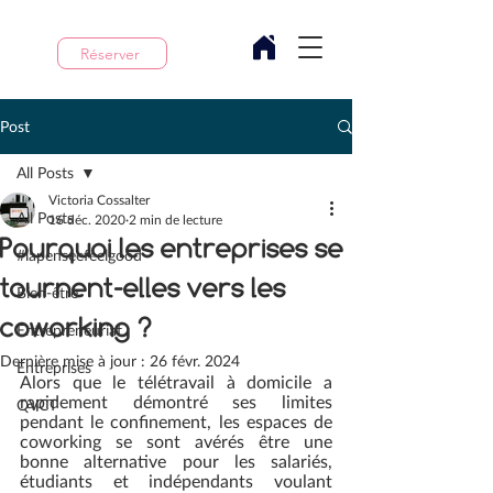
Réserver
Post
All Posts
Victoria Cossalter
All Posts
16 déc. 2020
2 min de lecture
Pourquoi les entreprises se
#lapenseefeelgood
tournent-elles vers les
Bien-être
coworking ?
Entrepreneuriat
Dernière mise à jour :
26 févr. 2024
Entreprises
Alors que le télétravail à domicile a 
rapidement démontré ses limites 
QVCT
pendant le confinement, les espaces de 
coworking se sont avérés être une 
bonne alternative pour les salariés, 
étudiants et indépendants voulant 