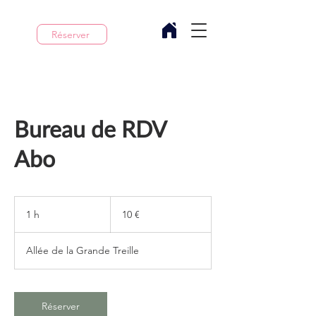
Réserver
Bureau de RDV
Abo
10
euros
1 h
1
10 €
Allée de la Grande Treille
Réserver