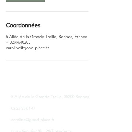
Coordonnées
5 Allée de la Grande Treille, Rennes, France
+ 0299648203
caroline@good-place.fr
Good Place Coworking
5 Allée de la Grande Treille, 35200 Rennes
02 23 35 01 47
caroline@good-place.fr
Lun - Ven 9h-18h . 24/7 résidents