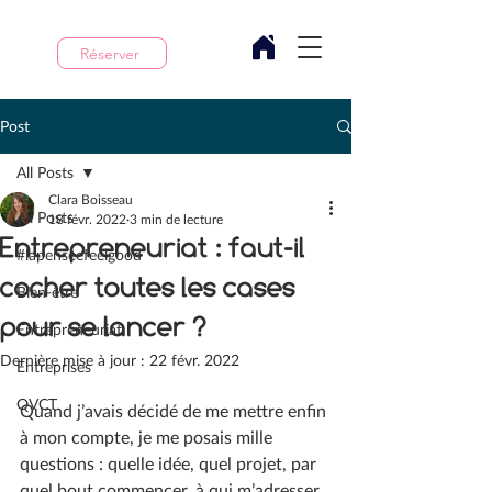
Réserver
Post
All Posts
Clara Boisseau
All Posts
18 févr. 2022
3 min de lecture
Entrepreneuriat : faut-il
#lapenseefeelgood
cocher toutes les cases
Bien-être
pour se lancer ?
Entrepreneuriat
Dernière mise à jour :
22 févr. 2022
Entreprises
QVCT
Quand j’avais décidé de me mettre enfin 
à mon compte, je me posais mille 
questions : quelle idée, quel projet, par 
quel bout commencer, à qui m’adresser 