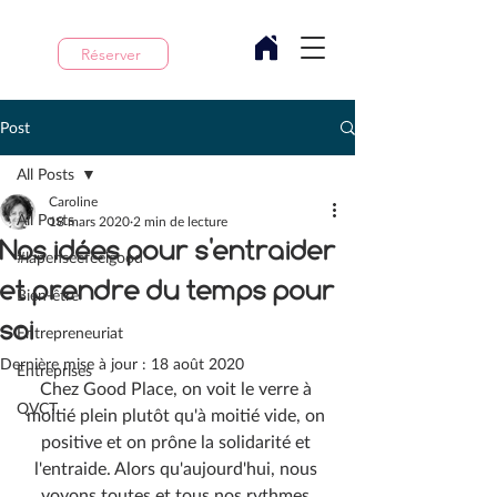
Réserver
Post
All Posts
Caroline
All Posts
18 mars 2020
2 min de lecture
Nos idées pour s'entraider
#lapenseefeelgood
et prendre du temps pour
Bien-être
soi
Entrepreneuriat
Dernière mise à jour :
18 août 2020
Entreprises
Chez Good Place, on voit le verre à 
QVCT
moitié plein plutôt qu'à moitié vide, on 
positive et on prône la solidarité et 
l'entraide. Alors qu'aujourd'hui, nous 
voyons toutes et tous nos rythmes 