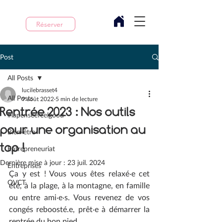
Réserver
Post
All Posts
lucilebrasset4
All Posts
9 août 2022
5 min de lecture
Rentrée 2023 : Nos outils
#lapenseefeelgood
pour une organisation au
Bien-être
top !
Entrepreneuriat
Dernière mise à jour :
23 juil. 2024
Entreprises
Ça y est ! Vous vous êtes relaxé‧e cet 
QVCT
été, à la plage, à la montagne, en famille 
ou entre ami‧e‧s. Vous revenez de vos 
congés reboosté.e, prêt‧e à démarrer la 
rentrée du bon pied. 