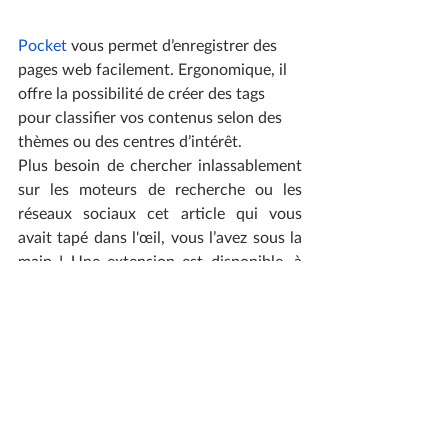
Pocket
 vous permet d’enregistrer des 
pages web facilement. Ergonomique, il 
offre la possibilité de créer des tags 
pour classifier vos contenus selon des 
thèmes ou des centres d’intérêt. 
Plus besoin de chercher inlassablement 
sur les moteurs de recherche ou les 
réseaux sociaux cet article qui vous 
avait tapé dans l'œil, vous l’avez sous la 
main ! Une extension est disponible, à 
installer sur votre navigateur, pour 
enregistrer n’importe quel contenu 
encore plus rapidement. Génial non ?
L’outil pour gérer son 
temps : Toggl